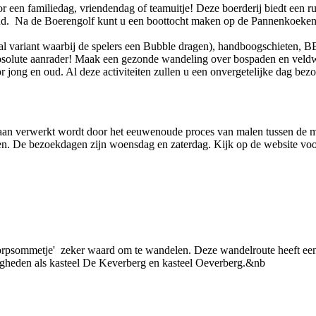
r een familiedag, vriendendag of teamuitje! Deze boerderij biedt een r
oud. Na de Boerengolf kunt u een boottocht maken op de Pannenkoekenb
etbal variant waarbij de spelers een Bubble dragen), handboogschieten
absolute aanrader! Maak een gezonde wandeling over bospaden en veld
or jong en oud. Al deze activiteiten zullen u een onvergetelijke dag be
aan verwerkt wordt door het eeuwenoude proces van malen tussen de 
. De bezoekdagen zijn woensdag en zaterdag. Kijk op de website voor
psommetje' zeker waard om te wandelen. Deze wandelroute heeft een le
digheden als kasteel De Keverberg en kasteel Oeverberg.&nb